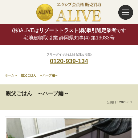
(株)ALIVEは
リゾートトラスト(株)取引認定業者
です
宅地建物取引業 静岡県知事(4) 第13033号
フリーダイヤル(土日も対応可能)
0120-939-134
ホーム
»
親父ごはん ～ハーブ編～
親父ごはん ～ハーブ編～
公開日：
2020.6.1