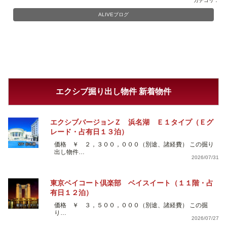
カテゴリ：
ALIVEブログ
エクシブ掘り出し物件 新着物件
エクシブバージョンＺ 浜名湖 Ｅ１タイプ（Ｅグ
レード・占有日１３泊）
価格 ￥ ２，３００，０００（別途、諸経費） この掘り
出し物件…
2026/07/31
東京ベイコート倶楽部 ベイスイート（１１階・占
有日１２泊）
価格 ￥ ３，５００，０００（別途、諸経費） この掘
り…
2026/07/27