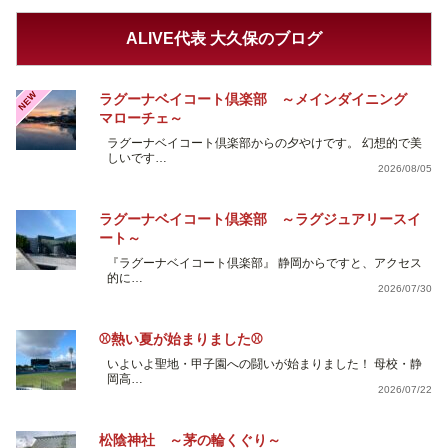
ALIVE代表 大久保のブログ
NEW
ラグーナベイコート倶楽部 ～メインダイニング
マローチェ～
ラグーナベイコート倶楽部からの夕やけです。 幻想的で美
しいです…
2026/08/05
ラグーナベイコート倶楽部 ～ラグジュアリースイ
ート～
『ラグーナベイコート倶楽部』 静岡からですと、アクセス
的に…
2026/07/30
⚾熱い夏が始まりました⚾
いよいよ聖地・甲子園への闘いが始まりました！ 母校・静
岡高…
2026/07/22
松陰神社 ～茅の輪くぐり～