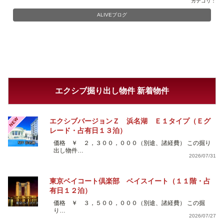
カテゴリ：
ALIVEブログ
エクシブ掘り出し物件 新着物件
NEW
エクシブバージョンＺ 浜名湖 Ｅ１タイプ（Ｅグ
レード・占有日１３泊）
価格 ￥ ２，３００，０００（別途、諸経費） この掘り
出し物件…
2026/07/31
東京ベイコート倶楽部 ベイスイート（１１階・占
有日１２泊）
価格 ￥ ３，５００，０００（別途、諸経費） この掘
り…
2026/07/27