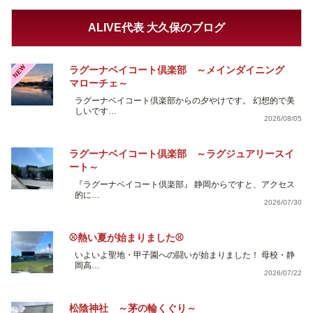
ALIVE代表 大久保のブログ
NEW
ラグーナベイコート倶楽部 ～メインダイニング
マローチェ～
ラグーナベイコート倶楽部からの夕やけです。 幻想的で美
しいです…
2026/08/05
ラグーナベイコート倶楽部 ～ラグジュアリースイ
ート～
『ラグーナベイコート倶楽部』 静岡からですと、アクセス
的に…
2026/07/30
⚾熱い夏が始まりました⚾
いよいよ聖地・甲子園への闘いが始まりました！ 母校・静
岡高…
2026/07/22
松陰神社 ～茅の輪くぐり～