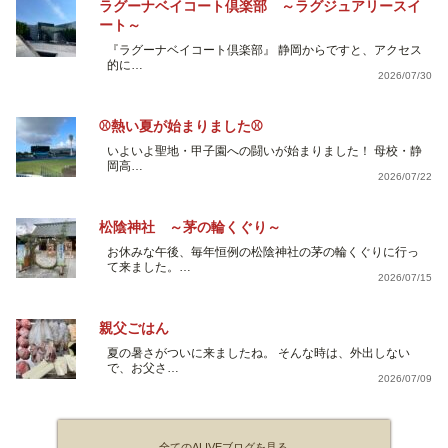
ラグーナベイコート倶楽部 ～ラグジュアリースイ
ート～
『ラグーナベイコート倶楽部』 静岡からですと、アクセス
的に…
2026/07/30
⚾熱い夏が始まりました⚾
いよいよ聖地・甲子園への闘いが始まりました！ 母校・静
岡高…
2026/07/22
松陰神社 ～茅の輪くぐり～
お休みな午後、毎年恒例の松陰神社の茅の輪くぐりに行っ
て来ました。…
2026/07/15
親父ごはん
夏の暑さがついに来ましたね。 そんな時は、外出しない
で、お父さ…
2026/07/09
全てのALIVEブログを見る