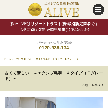
(株)ALIVEは
リゾートトラスト(株)取引認定業者
です
宅地建物取引業 静岡県知事(4) 第13033号
フリーダイヤル(土日も対応可能)
0120-939-134
ホーム
»
古くて新しい ～エクシブ鳥羽・Ｋタイプ（Ｅグレード）～
古くて新しい ～エクシブ鳥羽・Ｋタイプ（Ｅグレー
ド）～
公開日：
2020.9.11