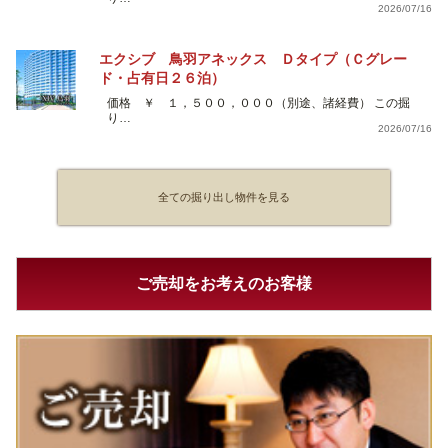
2026/07/16
エクシブ 鳥羽アネックス Ｄタイプ（Ｃグレー
ド・占有日２６泊）
価格 ￥ １，５００，０００（別途、諸経費） この掘
り…
2026/07/16
全ての掘り出し物件を見る
ご売却をお考えのお客様