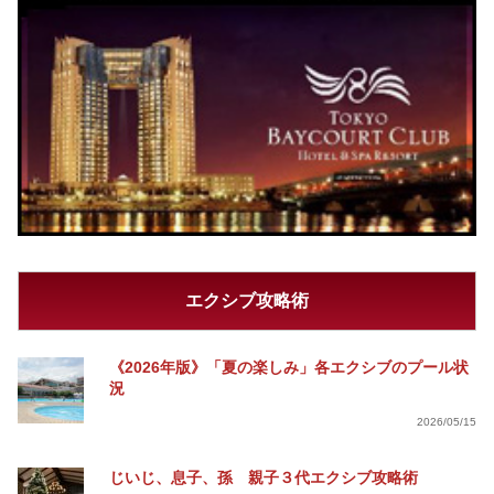
エクシブ攻略術
《2026年版》「夏の楽しみ」各エクシブのプール状
況
2026/05/15
じいじ、息子、孫 親子３代エクシブ攻略術