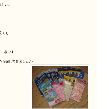
ました。
見ても
石に水です。
のも探してみましたが