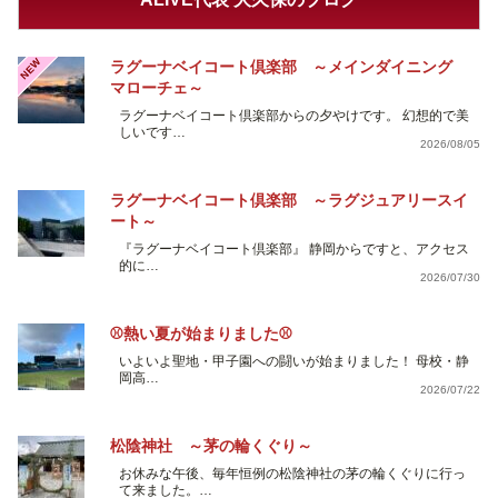
NEW
ラグーナベイコート倶楽部 ～メインダイニング
マローチェ～
ラグーナベイコート倶楽部からの夕やけです。 幻想的で美
しいです…
2026/08/05
ラグーナベイコート倶楽部 ～ラグジュアリースイ
ート～
『ラグーナベイコート倶楽部』 静岡からですと、アクセス
的に…
2026/07/30
⚾熱い夏が始まりました⚾
いよいよ聖地・甲子園への闘いが始まりました！ 母校・静
岡高…
2026/07/22
松陰神社 ～茅の輪くぐり～
お休みな午後、毎年恒例の松陰神社の茅の輪くぐりに行っ
て来ました。…