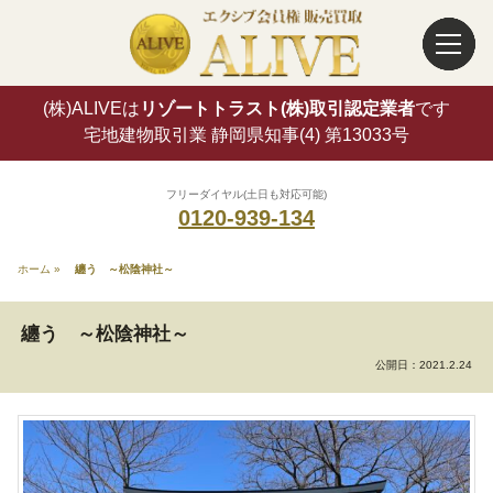
(株)ALIVEは
リゾートトラスト(株)取引認定業者
です
宅地建物取引業 静岡県知事(4) 第13033号
フリーダイヤル(土日も対応可能)
0120-939-134
ホーム
»
纏う ～松陰神社～
纏う ～松陰神社～
公開日：
2021.2.24