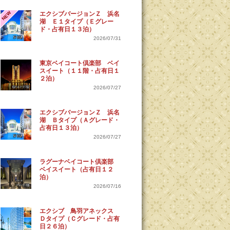
NEW
エクシブバージョンＺ 浜名
湖 Ｅ１タイプ（Ｅグレー
ド・占有日１３泊）
2026/07/31
東京ベイコート倶楽部 ベイ
スイート（１１階・占有日１
２泊）
2026/07/27
エクシブバージョンＺ 浜名
湖 Ｂタイプ（Ａグレード・
占有日１３泊）
2026/07/27
ラグーナベイコート倶楽部
ベイスイート（占有日１２
泊）
2026/07/16
エクシブ 鳥羽アネックス
Ｄタイプ（Ｃグレード・占有
日２６泊）