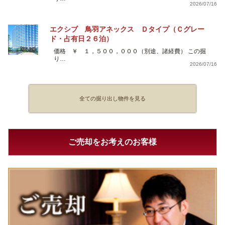
2026/07/16
エクシブ 鳥羽アネックス Ｄタイプ（Ｃグレー
ド・占有日２６泊）
価格 ￥ １，５００，０００（別途、諸経費） この掘
り…
2026/07/16
全ての掘り出し物件を見る
ご売却をお考えのお客様