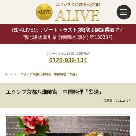
(株)ALIVEは
リゾートトラスト(株)取引認定業者
です
宅地建物取引業 静岡県知事(4) 第13033号
フリーダイヤル(土日も対応可能)
0120-939-134
ホーム
»
エクシブ京都八瀬離宮 中国料理『翆陽』
エクシブ京都八瀬離宮 中国料理『翆陽』
公開日：
2021.5.27