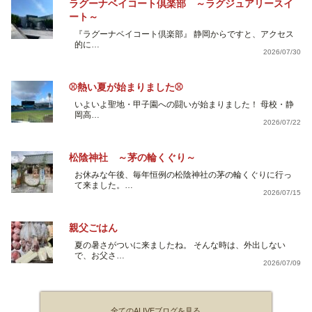
ラグーナベイコート倶楽部 ～ラグジュアリースイ
ート～
『ラグーナベイコート倶楽部』 静岡からですと、アクセス
的に…
2026/07/30
⚾熱い夏が始まりました⚾
いよいよ聖地・甲子園への闘いが始まりました！ 母校・静
岡高…
2026/07/22
松陰神社 ～茅の輪くぐり～
お休みな午後、毎年恒例の松陰神社の茅の輪くぐりに行っ
て来ました。…
2026/07/15
親父ごはん
夏の暑さがついに来ましたね。 そんな時は、外出しない
で、お父さ…
2026/07/09
全てのALIVEブログを見る