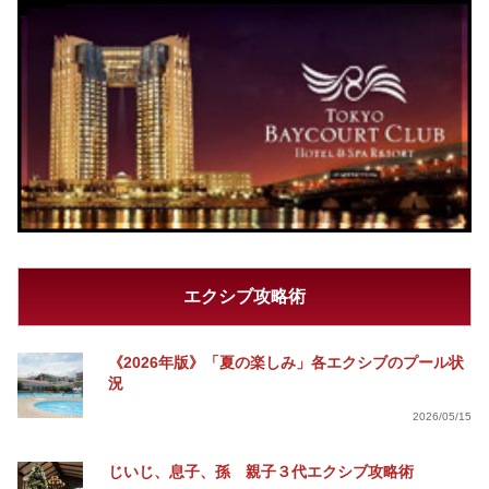
エクシブ攻略術
《2026年版》「夏の楽しみ」各エクシブのプール状
況
2026/05/15
じいじ、息子、孫 親子３代エクシブ攻略術