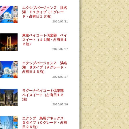
NEW
エクシブバージョンＺ 浜名
湖 Ｅ１タイプ（Ｅグレー
ド・占有日１３泊）
2026/07/31
東京ベイコート倶楽部 ベイ
スイート（１１階・占有日１
２泊）
2026/07/27
エクシブバージョンＺ 浜名
湖 Ｂタイプ（Ａグレード・
占有日１３泊）
2026/07/27
ラグーナベイコート倶楽部
ベイスイート（占有日１２
泊）
2026/07/16
エクシブ 鳥羽アネックス
Ｄタイプ（Ｃグレード・占有
日２６泊）