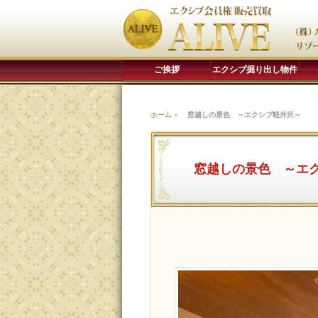
ご挨拶
エクシブ掘り出し物件
ホーム
»
窓越しの景色 ～エクシブ軽井沢～
窓越しの景色 ～エ