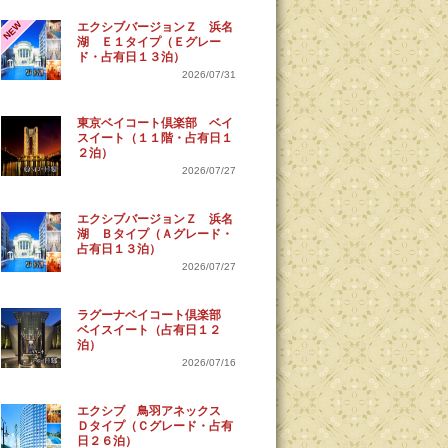
NEW
エクシブバージョンＺ 浜名
湖 Ｅ１タイプ（Ｅグレー
ド・占有日１３泊）
2026/07/31
東京ベイコート倶楽部 ベイ
スイート（１１階・占有日１
２泊）
2026/07/27
エクシブバージョンＺ 浜名
湖 Ｂタイプ（Ａグレード・
占有日１３泊）
2026/07/27
ラグーナベイコート倶楽部
ベイスイート（占有日１２
泊）
2026/07/16
エクシブ 鳥羽アネックス
Ｄタイプ（Ｃグレード・占有
日２６泊）