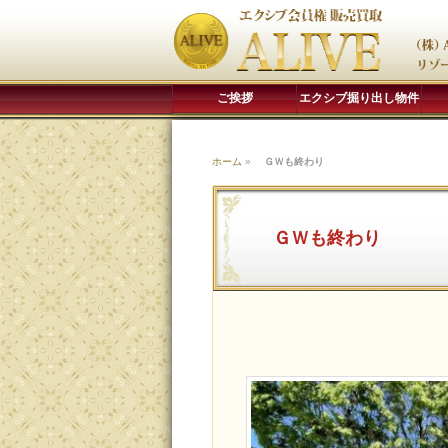
ご挨拶
エクシブ掘り出し物件
ホーム
»
ＧＷも終わり
ＧＷも終わり