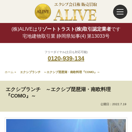
(株)ALIVEは
リゾートトラスト(株)取引認定業者
です
宅地建物取引業 静岡県知事(4) 第13033号
フリーダイヤル(土日も対応可能)
0120-939-134
ホーム
»
エクシブランチ ～エクシブ琵琶湖・南欧料理『COMO』～
エクシブランチ ～エクシブ琵琶湖・南欧料理
『COMO』～
公開日：
2022.7.19