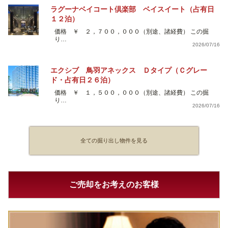
ラグーナベイコート倶楽部 ベイスイート（占有日
１２泊）
価格 ￥ ２，７００，０００（別途、諸経費） この掘
り…
2026/07/16
エクシブ 鳥羽アネックス Ｄタイプ（Ｃグレー
ド・占有日２６泊）
価格 ￥ １，５００，０００（別途、諸経費） この掘
り…
2026/07/16
全ての掘り出し物件を見る
ご売却をお考えのお客様