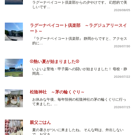
ラグーナベイコート倶楽部からの夕やけです。 幻想的で美
しいです…
2026/08/05
ラグーナベイコート倶楽部 ～ラグジュアリースイ
ート～
『ラグーナベイコート倶楽部』 静岡からですと、アクセス
的に…
2026/07/30
⚾熱い夏が始まりました⚾
いよいよ聖地・甲子園への闘いが始まりました！ 母校・静
岡高…
2026/07/22
松陰神社 ～茅の輪くぐり～
お休みな午後、毎年恒例の松陰神社の茅の輪くぐりに行っ
て来ました。…
2026/07/15
親父ごはん
夏の暑さがついに来ましたね。 そんな時は、外出しない
で、お父さ…