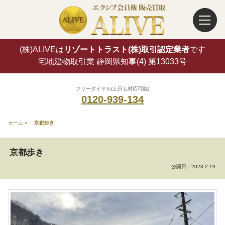
(株)ALIVEは
リゾートトラスト(株)取引認定業者
です
宅地建物取引業 静岡県知事(4) 第13033号
フリーダイヤル(土日も対応可能)
0120-939-134
ホーム
»
京都歩き
京都歩き
公開日：
2023.2.19