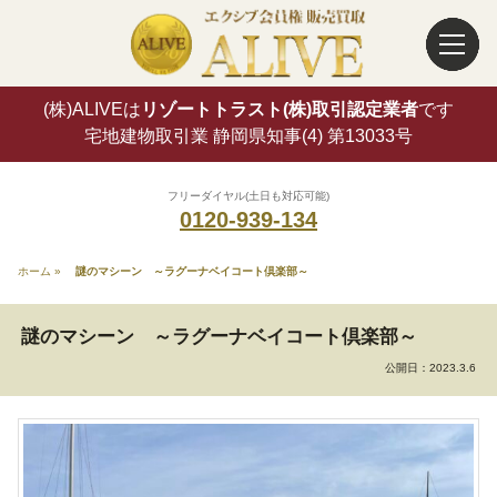
(株)ALIVEは
リゾートトラスト(株)取引認定業者
です
宅地建物取引業 静岡県知事(4) 第13033号
フリーダイヤル(土日も対応可能)
0120-939-134
ホーム
»
謎のマシーン ～ラグーナベイコート倶楽部～
謎のマシーン ～ラグーナベイコート倶楽部～
公開日：
2023.3.6