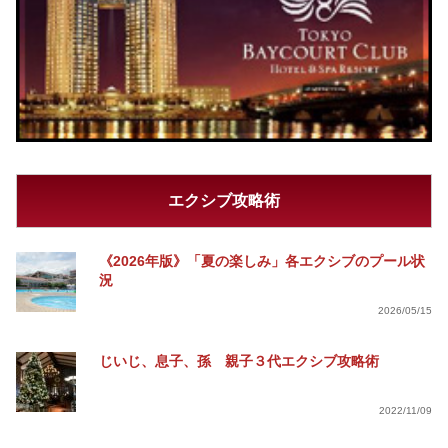
エクシブ攻略術
《2026年版》「夏の楽しみ」各エクシブのプール状
況
2026/05/15
じいじ、息子、孫 親子３代エクシブ攻略術
2022/11/09