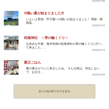
2026/07/30
⚾熱い夏が始まりました⚾
いよいよ聖地・甲子園への闘いが始まりました！ 母校・静
岡高…
2026/07/22
松陰神社 ～茅の輪くぐり～
お休みな午後、毎年恒例の松陰神社の茅の輪くぐりに行っ
て来ました。…
2026/07/15
親父ごはん
夏の暑さがついに来ましたね。 そんな時は、外出しない
で、お父さ…
2026/07/09
全てのALIVEブログを見る