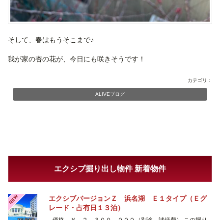
そして、春はもうそこまで♪
我が家の杏の花が、今日にも咲きそうです！
カテゴリ：
ALIVEブログ
エクシブ掘り出し物件 新着物件
NEW
エクシブバージョンＺ 浜名湖 Ｅ１タイプ（Ｅグ
レード・占有日１３泊）
価格 ￥ ２，３００，０００（別途、諸経費） この掘り