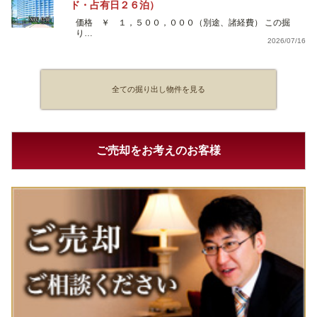
ド・占有日２６泊）
価格 ￥ １，５００，０００（別途、諸経費） この掘
り…
2026/07/16
全ての掘り出し物件を見る
ご売却をお考えのお客様