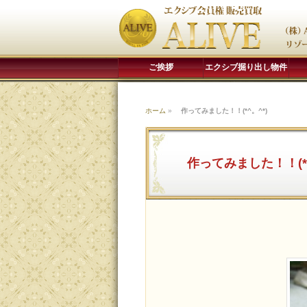
ご挨拶
エクシブ掘り出し物件
ホーム
»
作ってみました！！(*^。^*)
作ってみました！！(*^