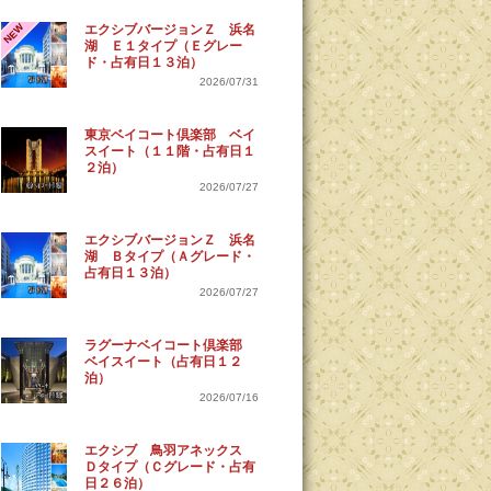
NEW
エクシブバージョンＺ 浜名
湖 Ｅ１タイプ（Ｅグレー
ド・占有日１３泊）
2026/07/31
東京ベイコート倶楽部 ベイ
スイート（１１階・占有日１
２泊）
2026/07/27
エクシブバージョンＺ 浜名
湖 Ｂタイプ（Ａグレード・
占有日１３泊）
2026/07/27
ラグーナベイコート倶楽部
ベイスイート（占有日１２
泊）
2026/07/16
エクシブ 鳥羽アネックス
Ｄタイプ（Ｃグレード・占有
日２６泊）