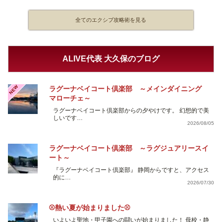
全てのエクシブ攻略術を見る
ALIVE代表 大久保のブログ
NEW
ラグーナベイコート倶楽部 ～メインダイニング
マローチェ～
ラグーナベイコート倶楽部からの夕やけです。 幻想的で美
しいです…
2026/08/05
ラグーナベイコート倶楽部 ～ラグジュアリースイ
ート～
『ラグーナベイコート倶楽部』 静岡からですと、アクセス
的に…
2026/07/30
⚾熱い夏が始まりました⚾
いよいよ聖地・甲子園への闘いが始まりました！ 母校・静