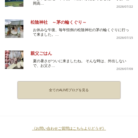
岡高…
2026/07/22
松陰神社 ～茅の輪くぐり～
お休みな午後、毎年恒例の松陰神社の茅の輪くぐりに行っ
て来ました。…
2026/07/15
親父ごはん
夏の暑さがついに来ましたね。 そんな時は、外出しない
で、お父さ…
2026/07/09
全てのALIVEブログを見る
《お問い合わせご質問はこちらよりどうぞ》