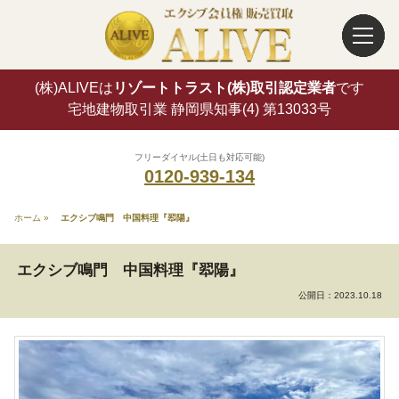
(株)ALIVEは
リゾートトラスト(株)取引認定業者
です
宅地建物取引業 静岡県知事(4) 第13033号
フリーダイヤル(土日も対応可能)
0120-939-134
ホーム
»
エクシブ鳴門 中国料理『翆陽』
エクシブ鳴門 中国料理『翆陽』
公開日：
2023.10.18