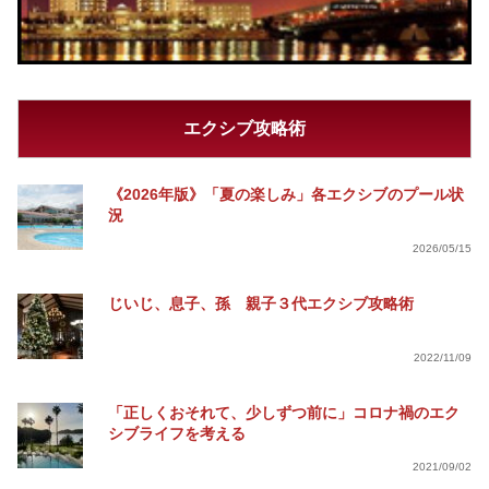
エクシブ攻略術
《2026年版》「夏の楽しみ」各エクシブのプール状
況
2026/05/15
じいじ、息子、孫 親子３代エクシブ攻略術
2022/11/09
「正しくおそれて、少しずつ前に」コロナ禍のエク
シブライフを考える
2021/09/02