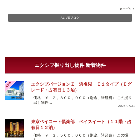
カテゴリ：
ALIVEブログ
エクシブ掘り出し物件 新着物件
NEW
エクシブバージョンＺ 浜名湖 Ｅ１タイプ（Ｅグ
レード・占有日１３泊）
価格 ￥ ２，３００，０００（別途、諸経費） この掘り
出し物件…
2026/07/31
東京ベイコート倶楽部 ベイスイート（１１階・占
有日１２泊）
価格 ￥ ３，５００，０００（別途、諸経費） この掘
り…