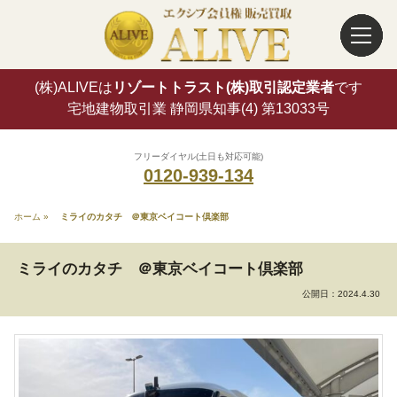
(株)ALIVEは
リゾートトラスト(株)取引認定業者
です
宅地建物取引業 静岡県知事(4) 第13033号
フリーダイヤル(土日も対応可能)
0120-939-134
ホーム
»
ミライのカタチ ＠東京ベイコート倶楽部
ミライのカタチ ＠東京ベイコート倶楽部
公開日：
2024.4.30