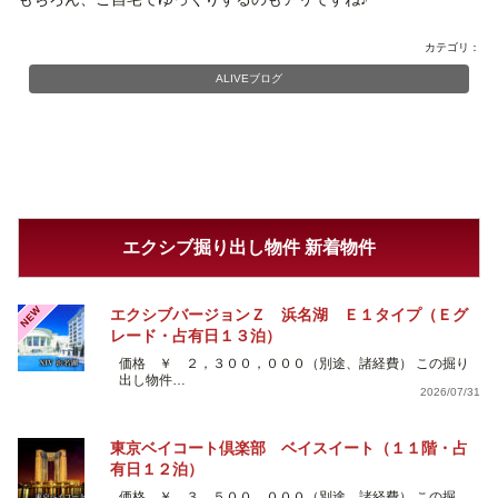
カテゴリ：
ALIVEブログ
エクシブ掘り出し物件 新着物件
NEW
エクシブバージョンＺ 浜名湖 Ｅ１タイプ（Ｅグ
レード・占有日１３泊）
価格 ￥ ２，３００，０００（別途、諸経費） この掘り
出し物件…
2026/07/31
東京ベイコート倶楽部 ベイスイート（１１階・占
有日１２泊）
価格 ￥ ３，５００，０００（別途、諸経費） この掘