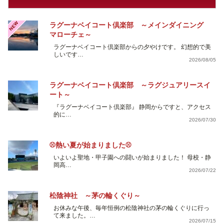
NEW
ラグーナベイコート倶楽部 ～メインダイニング
マローチェ～
ラグーナベイコート倶楽部からの夕やけです。 幻想的で美
しいです…
2026/08/05
ラグーナベイコート倶楽部 ～ラグジュアリースイ
ート～
『ラグーナベイコート倶楽部』 静岡からですと、アクセス
的に…
2026/07/30
⚾熱い夏が始まりました⚾
いよいよ聖地・甲子園への闘いが始まりました！ 母校・静
岡高…
2026/07/22
松陰神社 ～茅の輪くぐり～
お休みな午後、毎年恒例の松陰神社の茅の輪くぐりに行っ
て来ました。…
2026/07/15