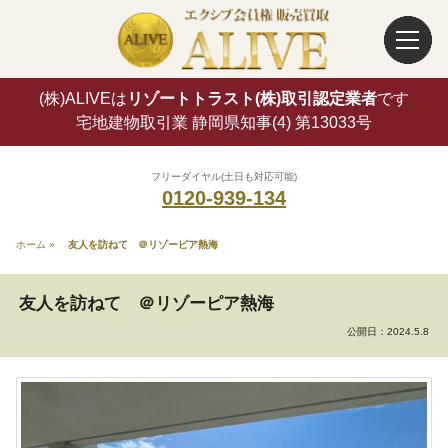
(株)ALIVEは
リゾートトラスト(株)取引認定業者
です
宅地建物取引業 静岡県知事(4) 第13033号
フリーダイヤル(土日も対応可能)
0120-939-134
ホーム
»
友人を訪ねて ＠リゾーピア熱海
友人を訪ねて ＠リゾーピア熱海
公開日：
2024.5.8