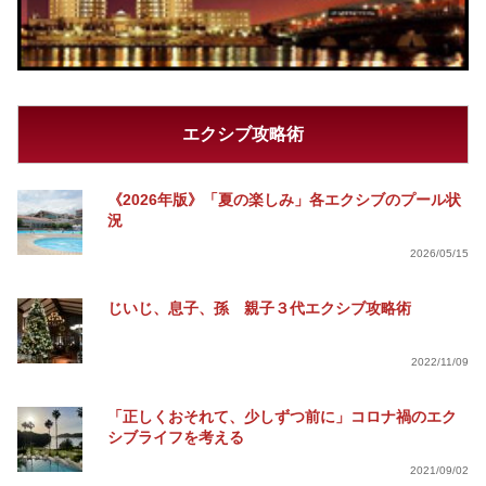
エクシブ攻略術
《2026年版》「夏の楽しみ」各エクシブのプール状
況
2026/05/15
じいじ、息子、孫 親子３代エクシブ攻略術
2022/11/09
「正しくおそれて、少しずつ前に」コロナ禍のエク
シブライフを考える
2021/09/02