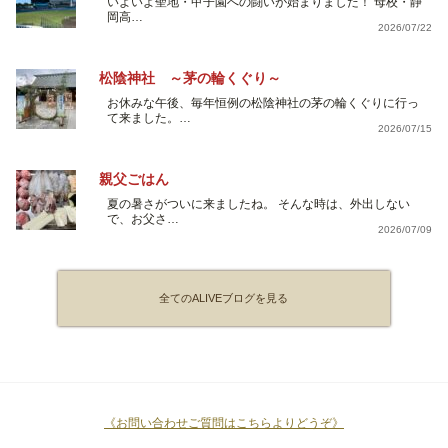
いよいよ聖地・甲子園への闘いが始まりました！ 母校・静
岡高…
2026/07/22
松陰神社 ～茅の輪くぐり～
お休みな午後、毎年恒例の松陰神社の茅の輪くぐりに行っ
て来ました。…
2026/07/15
親父ごはん
夏の暑さがついに来ましたね。 そんな時は、外出しない
で、お父さ…
2026/07/09
全てのALIVEブログを見る
《お問い合わせご質問はこちらよりどうぞ》