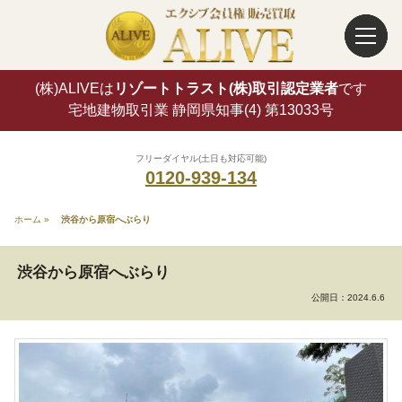
(株)ALIVEは
リゾートトラスト(株)取引認定業者
です
宅地建物取引業 静岡県知事(4) 第13033号
フリーダイヤル(土日も対応可能)
0120-939-134
ホーム
»
渋谷から原宿へぶらり
渋谷から原宿へぶらり
公開日：
2024.6.6