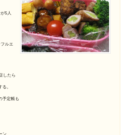
が5人
、
ンフルエ
症したら
する。
の予定帳も
ーン