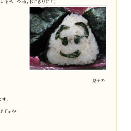
ている私、今日はおにぎりに！）
 息子の
です。
てますよね。