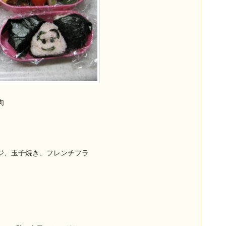
肉
巻 
子
ジ、玉子焼き、フレンチフラ
イ 
煮
ト