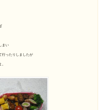
ば
しまい
て行ったりしましたが
よ。