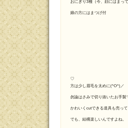
おにぎり3種（今、顔にはまっ
娘の方にはまつげ付
♡
方は少し眉毛を太めに(^O^)／
勿論はさみで切り抜いたお手製
かわいくcutできる道具も売っ
でも、結構楽しいんですよね。