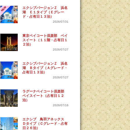
NEW
エクシブバージョンＺ 浜名
湖 Ｅ１タイプ（Ｅグレー
ド・占有日１３泊）
2026/07/31
東京ベイコート倶楽部 ベイ
スイート（１１階・占有日１
２泊）
2026/07/27
エクシブバージョンＺ 浜名
湖 Ｂタイプ（Ａグレード・
占有日１３泊）
2026/07/27
ラグーナベイコート倶楽部
ベイスイート（占有日１２
泊）
2026/07/16
エクシブ 鳥羽アネックス
Ｄタイプ（Ｃグレード・占有
日２６泊）