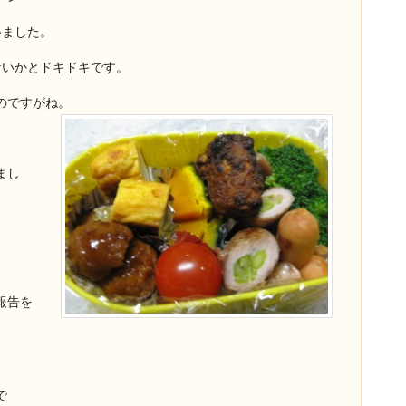
いました。
ないかとドキドキです。
のですがね。
まし
報告を
で