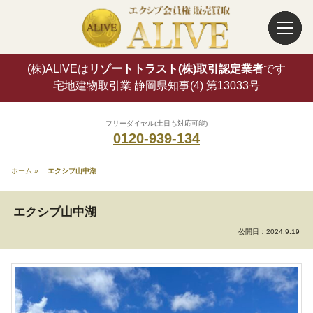
(株)ALIVEは
リゾートトラスト(株)取引認定業者
です
宅地建物取引業 静岡県知事(4) 第13033号
フリーダイヤル(土日も対応可能)
0120-939-134
ホーム
»
エクシブ山中湖
エクシブ山中湖
公開日：
2024.9.19