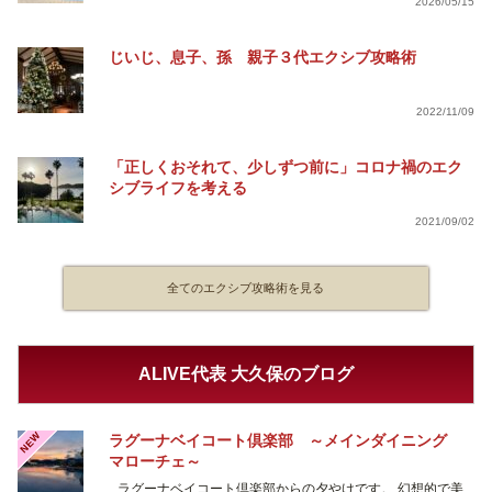
2026/05/15
じいじ、息子、孫 親子３代エクシブ攻略術
2022/11/09
「正しくおそれて、少しずつ前に」コロナ禍のエク
シブライフを考える
2021/09/02
全てのエクシブ攻略術を見る
ALIVE代表 大久保のブログ
NEW
ラグーナベイコート倶楽部 ～メインダイニング
マローチェ～
ラグーナベイコート倶楽部からの夕やけです。 幻想的で美