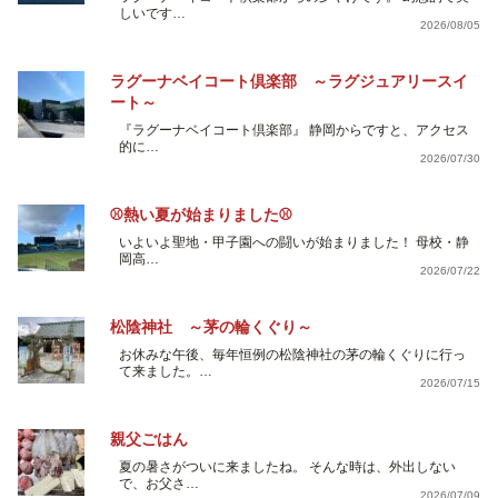
しいです…
2026/08/05
ラグーナベイコート倶楽部 ～ラグジュアリースイ
ート～
『ラグーナベイコート倶楽部』 静岡からですと、アクセス
的に…
2026/07/30
⚾熱い夏が始まりました⚾
いよいよ聖地・甲子園への闘いが始まりました！ 母校・静
岡高…
2026/07/22
松陰神社 ～茅の輪くぐり～
お休みな午後、毎年恒例の松陰神社の茅の輪くぐりに行っ
て来ました。…
2026/07/15
親父ごはん
夏の暑さがついに来ましたね。 そんな時は、外出しない
で、お父さ…
2026/07/09