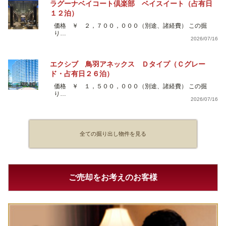
ラグーナベイコート倶楽部 ベイスイート（占有日
１２泊）
価格 ￥ ２，７００，０００（別途、諸経費） この掘
り…
2026/07/16
エクシブ 鳥羽アネックス Ｄタイプ（Ｃグレー
ド・占有日２６泊）
価格 ￥ １，５００，０００（別途、諸経費） この掘
り…
2026/07/16
全ての掘り出し物件を見る
ご売却をお考えのお客様