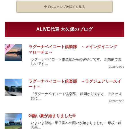
全てのエクシブ攻略術を見る
ALIVE代表 大久保のブログ
NEW
ラグーナベイコート倶楽部 ～メインダイニング
マローチェ～
ラグーナベイコート倶楽部からの夕やけです。 幻想的で美
しいです…
2026/08/05
ラグーナベイコート倶楽部 ～ラグジュアリースイ
ート～
『ラグーナベイコート倶楽部』 静岡からですと、アクセス
的に…
2026/07/30
⚾熱い夏が始まりました⚾
いよいよ聖地・甲子園への闘いが始まりました！ 母校・静
岡高…