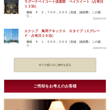
ラグーナベイコート倶楽部 ベイスイート（占有日
１２泊）
価格 ￥ ２，７００，０００（別途、諸経費） この掘
り…
2026/07/16
エクシブ 鳥羽アネックス Ｄタイプ（Ｃグレー
ド・占有日２６泊）
価格 ￥ １，５００，０００（別途、諸経費） この掘
り…
2026/07/16
全ての掘り出し物件を見る
ご売却をお考えのお客様