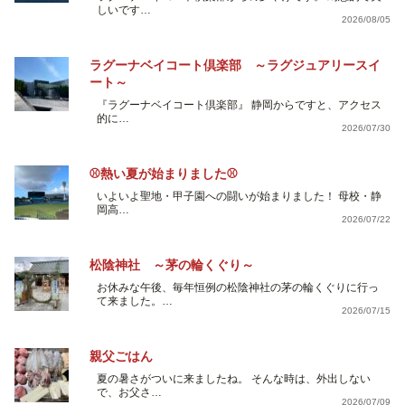
しいです…
2026/08/05
ラグーナベイコート倶楽部 ～ラグジュアリースイ
ート～
『ラグーナベイコート倶楽部』 静岡からですと、アクセス
的に…
2026/07/30
⚾熱い夏が始まりました⚾
いよいよ聖地・甲子園への闘いが始まりました！ 母校・静
岡高…
2026/07/22
松陰神社 ～茅の輪くぐり～
お休みな午後、毎年恒例の松陰神社の茅の輪くぐりに行っ
て来ました。…
2026/07/15
親父ごはん
夏の暑さがついに来ましたね。 そんな時は、外出しない
で、お父さ…
2026/07/09