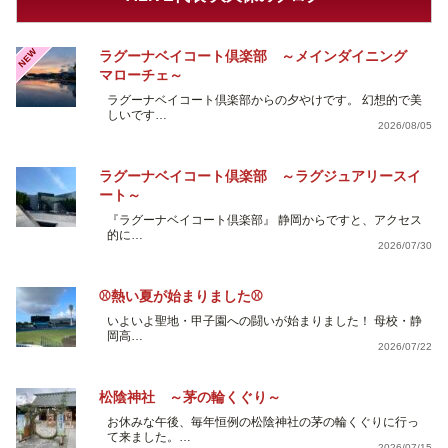
NEW
ラグーナベイコート倶楽部 ～メインダイニング
マローチェ～
ラグーナベイコート倶楽部からの夕やけです。 幻想的で美
しいです…
2026/08/05
ラグーナベイコート倶楽部 ～ラグジュアリースイ
ート～
『ラグーナベイコート倶楽部』 静岡からですと、アクセス
的に…
2026/07/30
⚾熱い夏が始まりました⚾
いよいよ聖地・甲子園への闘いが始まりました！ 母校・静
岡高…
2026/07/22
松陰神社 ～茅の輪くぐり～
お休みな午後、毎年恒例の松陰神社の茅の輪くぐりに行っ
て来ました。…
2026/07/15