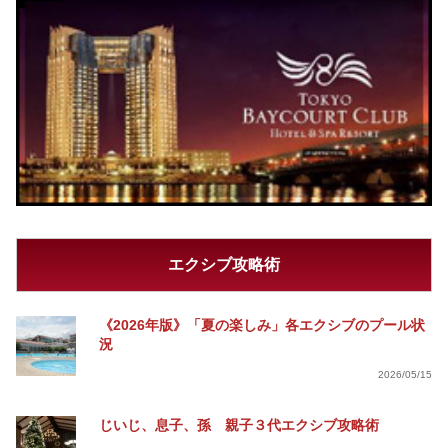
エクシブ攻略術
《2026年版》「夏の楽しみ」各エクシブのプール状
況
2026/05/15
じいじ、息子、孫 親子３代エクシブ攻略術