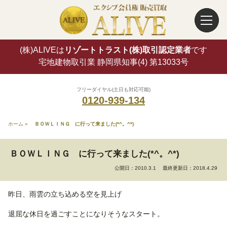
(株)ALIVEは
リゾートトラスト(株)取引認定業者
です
宅地建物取引業 静岡県知事(4) 第13033号
フリーダイヤル(土日も対応可能)
0120-939-134
ホーム
»
ＢＯＷＬＩＮＧ に行って来ました(*^。^*)
ＢＯＷＬＩＮＧ に行って来ました(*^。^*)
公開日：2010.3.1
最終更新日：2018.4.29
昨日、雨雲の立ち込める空を見上げ
退屈な休日を過ごすことになりそうなスタート。