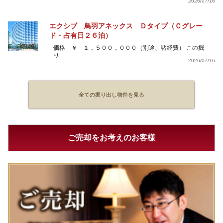
2026/07/16
エクシブ 鳥羽アネックス Ｄタイプ（Ｃグレー
ド・占有日２６泊）
価格 ￥ １，５００，０００（別途、諸経費） この掘
り…
2026/07/16
全ての掘り出し物件を見る
ご売却をお考えのお客様