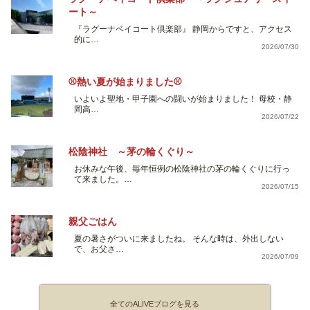
ート～
『ラグーナベイコート倶楽部』 静岡からですと、アクセス
的に…
2026/07/30
⚾熱い夏が始まりました⚾
いよいよ聖地・甲子園への闘いが始まりました！ 母校・静
岡高…
2026/07/22
松陰神社 ～茅の輪くぐり～
お休みな午後、毎年恒例の松陰神社の茅の輪くぐりに行っ
て来ました。…
2026/07/15
親父ごはん
夏の暑さがついに来ましたね。 そんな時は、外出しない
で、お父さ…
2026/07/09
全てのALIVEブログを見る