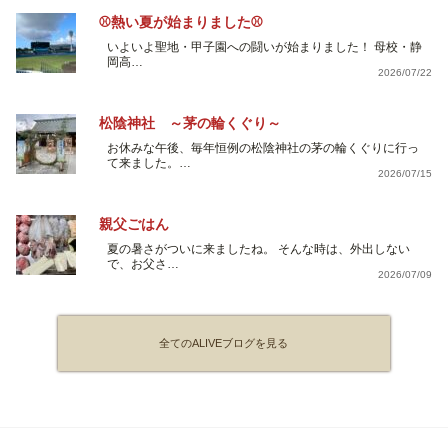
⚾熱い夏が始まりました⚾
いよいよ聖地・甲子園への闘いが始まりました！ 母校・静
岡高…
2026/07/22
松陰神社 ～茅の輪くぐり～
お休みな午後、毎年恒例の松陰神社の茅の輪くぐりに行っ
て来ました。…
2026/07/15
親父ごはん
夏の暑さがついに来ましたね。 そんな時は、外出しない
で、お父さ…
2026/07/09
全てのALIVEブログを見る