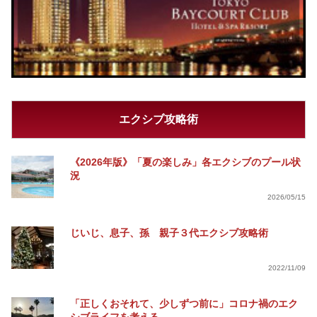
エクシブ攻略術
《2026年版》「夏の楽しみ」各エクシブのプール状
況
2026/05/15
じいじ、息子、孫 親子３代エクシブ攻略術
2022/11/09
「正しくおそれて、少しずつ前に」コロナ禍のエク
シブライフを考える