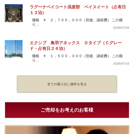
ラグーナベイコート倶楽部 ベイスイート（占有日
１２泊）
価格 ￥ ２，７００，０００（別途、諸経費） この掘
り…
2026/07/16
エクシブ 鳥羽アネックス Ｄタイプ（Ｃグレー
ド・占有日２６泊）
価格 ￥ １，５００，０００（別途、諸経費） この掘
り…
2026/07/16
全ての掘り出し物件を見る
ご売却をお考えのお客様