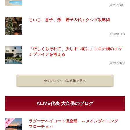
2026/05/15
じいじ、息子、孫 親子３代エクシブ攻略術
2022/11/09
「正しくおそれて、少しずつ前に」コロナ禍のエク
シブライフを考える
2021/09/02
全てのエクシブ攻略術を見る
ALIVE代表 大久保のブログ
NEW
ラグーナベイコート倶楽部 ～メインダイニング
マローチェ～