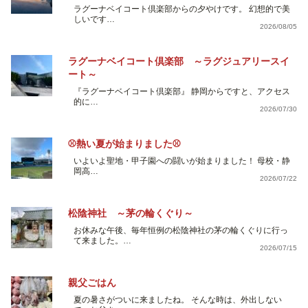
ラグーナベイコート倶楽部からの夕やけです。 幻想的で美
しいです…
2026/08/05
ラグーナベイコート倶楽部 ～ラグジュアリースイ
ート～
『ラグーナベイコート倶楽部』 静岡からですと、アクセス
的に…
2026/07/30
⚾熱い夏が始まりました⚾
いよいよ聖地・甲子園への闘いが始まりました！ 母校・静
岡高…
2026/07/22
松陰神社 ～茅の輪くぐり～
お休みな午後、毎年恒例の松陰神社の茅の輪くぐりに行っ
て来ました。…
2026/07/15
親父ごはん
夏の暑さがついに来ましたね。 そんな時は、外出しない