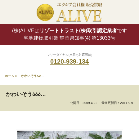
(株)ALIVEは
リゾートトラスト(株)取引認定業者
です
宅地建物取引業 静岡県知事(4) 第13033号
フリーダイヤル(土日も対応可能)
0120-939-134
ホーム
»
かわいそうააა…
かわいそうააა…
公開日：2009.4.22
最終更新日：2011.9.5