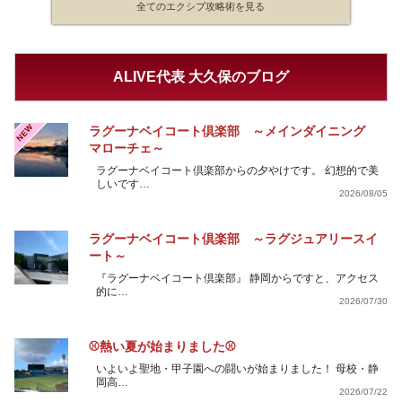
全てのエクシブ攻略術を見る
ALIVE代表 大久保のブログ
NEW
ラグーナベイコート倶楽部 ～メインダイニング
マローチェ～
ラグーナベイコート倶楽部からの夕やけです。 幻想的で美
しいです…
2026/08/05
ラグーナベイコート倶楽部 ～ラグジュアリースイ
ート～
『ラグーナベイコート倶楽部』 静岡からですと、アクセス
的に…
2026/07/30
⚾熱い夏が始まりました⚾
いよいよ聖地・甲子園への闘いが始まりました！ 母校・静
岡高…
2026/07/22