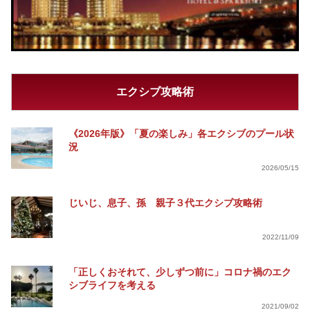
エクシブ攻略術
《2026年版》「夏の楽しみ」各エクシブのプール状
況
2026/05/15
じいじ、息子、孫 親子３代エクシブ攻略術
2022/11/09
「正しくおそれて、少しずつ前に」コロナ禍のエク
シブライフを考える
2021/09/02