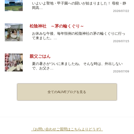
いよいよ聖地・甲子園への闘いが始まりました！ 母校・静
岡高…
2026/07/22
松陰神社 ～茅の輪くぐり～
お休みな午後、毎年恒例の松陰神社の茅の輪くぐりに行っ
て来ました。…
2026/07/15
親父ごはん
夏の暑さがついに来ましたね。 そんな時は、外出しない
で、お父さ…
2026/07/09
全てのALIVEブログを見る
《お問い合わせご質問はこちらよりどうぞ》