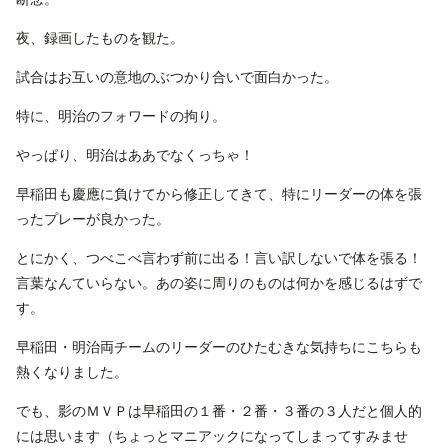
夜、録画したものを観た。
試合はお互いの意地のぶつかり合いで面白かった。
特に、明治のフォワードの拘り。
やっぱり、明治はああでなくっちゃ！
早稲田も慶應に負けてから修正してきて、特にリーダーの体を張
ったプレーが良かった。
とにかく、つべこべ言わず前に出る！言い訳しないで体を張る！
言葉なんていらない。あの姿に周りのものは何かを感じるはずで
す。
早稲田・明治両チームのリーダーのひたむきな気持ちにこちらも
熱くなりました。
でも、影のＭＶＰは早稲田の１番・２番・３番の３人だと個人的
には思います（ちょっとマニアックになってしまってすみませ