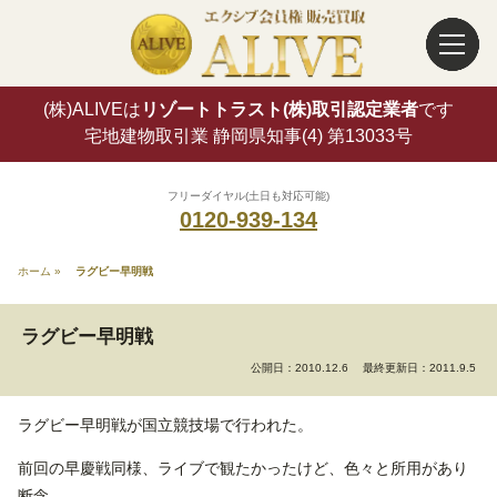
(株)ALIVEは
リゾートトラスト(株)取引認定業者
です
宅地建物取引業 静岡県知事(4) 第13033号
フリーダイヤル(土日も対応可能)
0120-939-134
ホーム
»
ラグビー早明戦
ラグビー早明戦
公開日：2010.12.6
最終更新日：2011.9.5
ラグビー早明戦が国立競技場で行われた。
前回の早慶戦同様、ライブで観たかったけど、色々と所用があり
断念。