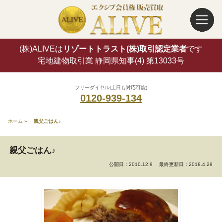
(株)ALIVEは
リゾートトラスト(株)取引認定業者
です
宅地建物取引業 静岡県知事(4) 第13033号
フリーダイヤル(土日も対応可能)
0120-939-134
ホーム
»
親父ごはん♪
親父ごはん♪
公開日：2010.12.9
最終更新日：2018.4.29