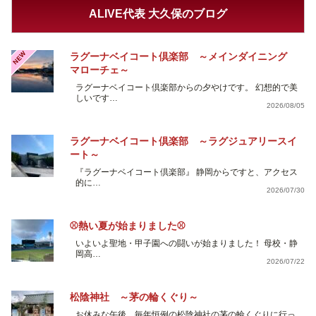
ALIVE代表 大久保のブログ
NEW
ラグーナベイコート倶楽部 ～メインダイニング
マローチェ～
ラグーナベイコート倶楽部からの夕やけです。 幻想的で美
しいです…
2026/08/05
ラグーナベイコート倶楽部 ～ラグジュアリースイ
ート～
『ラグーナベイコート倶楽部』 静岡からですと、アクセス
的に…
2026/07/30
⚾熱い夏が始まりました⚾
いよいよ聖地・甲子園への闘いが始まりました！ 母校・静
岡高…
2026/07/22
松陰神社 ～茅の輪くぐり～
お休みな午後、毎年恒例の松陰神社の茅の輪くぐりに行っ