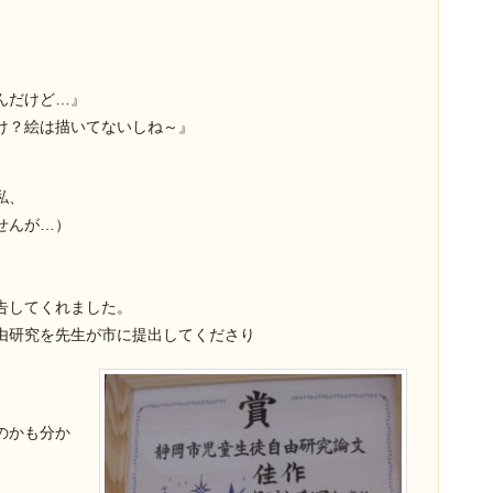
んだけど…』
け？絵は描いてないしね～』
私、
せんが…）
告してくれました。
由研究を先生が市に提出してくださり
のかも分か