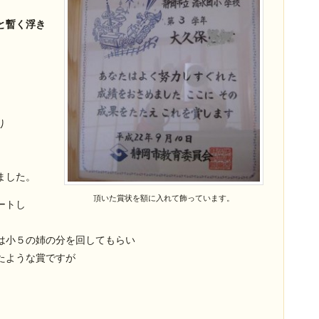
と暫く浮き
。
り
ました。
頂いた賞状を額に入れて飾っています。
ートし
は小５の姉の分を回してもらい
たような賞ですが