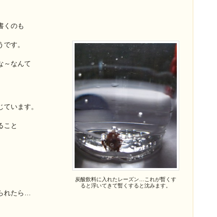
書くのも
うです。
な～なんて
じています。
ること
炭酸飲料に入れたレーズン…これが暫くす
ると浮いてきて暫くすると沈みます。
られたら…