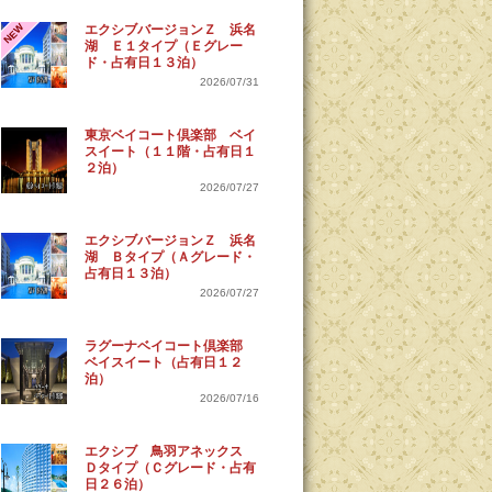
NEW
エクシブバージョンＺ 浜名
湖 Ｅ１タイプ（Ｅグレー
ド・占有日１３泊）
2026/07/31
東京ベイコート倶楽部 ベイ
スイート（１１階・占有日１
２泊）
2026/07/27
エクシブバージョンＺ 浜名
湖 Ｂタイプ（Ａグレード・
占有日１３泊）
2026/07/27
ラグーナベイコート倶楽部
ベイスイート（占有日１２
泊）
2026/07/16
エクシブ 鳥羽アネックス
Ｄタイプ（Ｃグレード・占有
日２６泊）