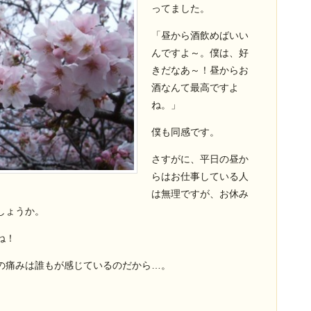
ってました。
「昼から酒飲めばいい
んですよ～。僕は、好
きだなあ～！昼からお
酒なんて最高ですよ
ね。」
僕も同感です。
さすがに、平日の昼か
らはお仕事している人
は無理ですが、お休み
しょうか。
ね！
の痛みは誰もが感じているのだから…。