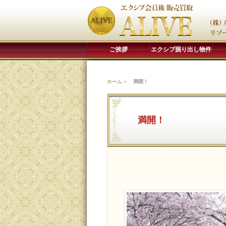
ご挨拶
エクシブ掘り出し物件
ホーム
»
満開！
満開！