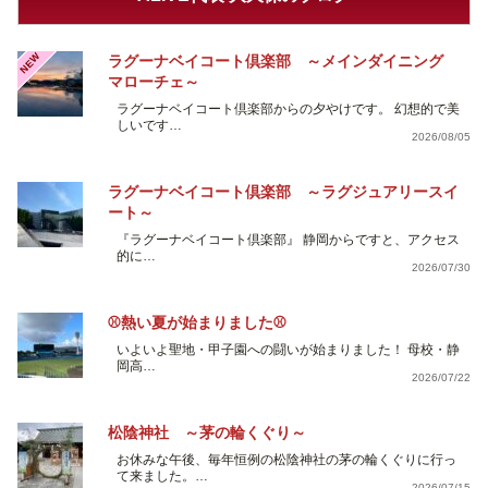
NEW
ラグーナベイコート倶楽部 ～メインダイニング
マローチェ～
ラグーナベイコート倶楽部からの夕やけです。 幻想的で美
しいです…
2026/08/05
ラグーナベイコート倶楽部 ～ラグジュアリースイ
ート～
『ラグーナベイコート倶楽部』 静岡からですと、アクセス
的に…
2026/07/30
⚾熱い夏が始まりました⚾
いよいよ聖地・甲子園への闘いが始まりました！ 母校・静
岡高…
2026/07/22
松陰神社 ～茅の輪くぐり～
お休みな午後、毎年恒例の松陰神社の茅の輪くぐりに行っ
て来ました。…
2026/07/15