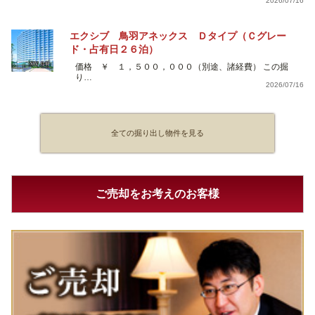
2026/07/16
エクシブ 鳥羽アネックス Ｄタイプ（Ｃグレー
ド・占有日２６泊）
価格 ￥ １，５００，０００（別途、諸経費） この掘
り…
2026/07/16
全ての掘り出し物件を見る
ご売却をお考えのお客様