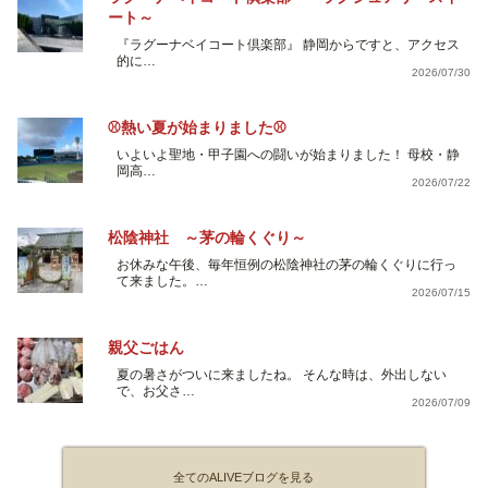
ート～
『ラグーナベイコート倶楽部』 静岡からですと、アクセス
的に…
2026/07/30
⚾熱い夏が始まりました⚾
いよいよ聖地・甲子園への闘いが始まりました！ 母校・静
岡高…
2026/07/22
松陰神社 ～茅の輪くぐり～
お休みな午後、毎年恒例の松陰神社の茅の輪くぐりに行っ
て来ました。…
2026/07/15
親父ごはん
夏の暑さがついに来ましたね。 そんな時は、外出しない
で、お父さ…
2026/07/09
全てのALIVEブログを見る