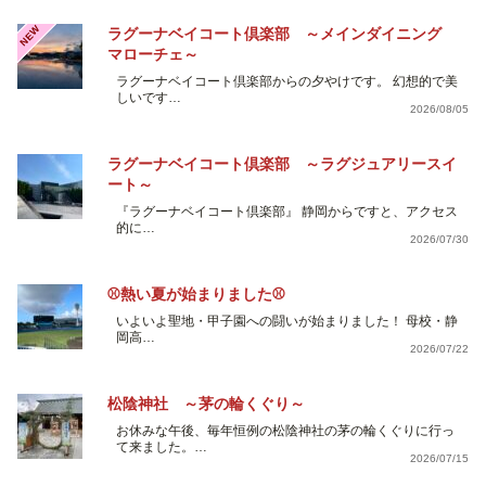
NEW
ラグーナベイコート倶楽部 ～メインダイニング
マローチェ～
ラグーナベイコート倶楽部からの夕やけです。 幻想的で美
しいです…
2026/08/05
ラグーナベイコート倶楽部 ～ラグジュアリースイ
ート～
『ラグーナベイコート倶楽部』 静岡からですと、アクセス
的に…
2026/07/30
⚾熱い夏が始まりました⚾
いよいよ聖地・甲子園への闘いが始まりました！ 母校・静
岡高…
2026/07/22
松陰神社 ～茅の輪くぐり～
お休みな午後、毎年恒例の松陰神社の茅の輪くぐりに行っ
て来ました。…
2026/07/15