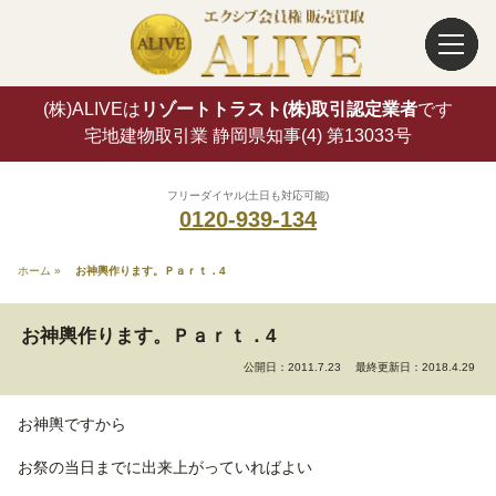
(株)ALIVEは
リゾートトラスト(株)取引認定業者
です
宅地建物取引業 静岡県知事(4) 第13033号
フリーダイヤル(土日も対応可能)
0120-939-134
ホーム
»
お神輿作ります。Ｐａｒｔ．4
お神輿作ります。Ｐａｒｔ．4
公開日：2011.7.23
最終更新日：2018.4.29
お神輿ですから
お祭の当日までに出来上がっていればよい