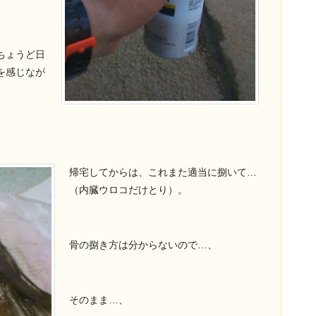
ちょうど日
を感じなが
帰宅してからは、これまた適当に捌いて…
（内臓ウロコだけとり）。
骨の捌き方は分からないので…、
そのまま…、