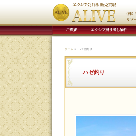
ご挨拶
エクシブ掘り出し物件
ホーム
»
ハゼ釣り
ハゼ釣り