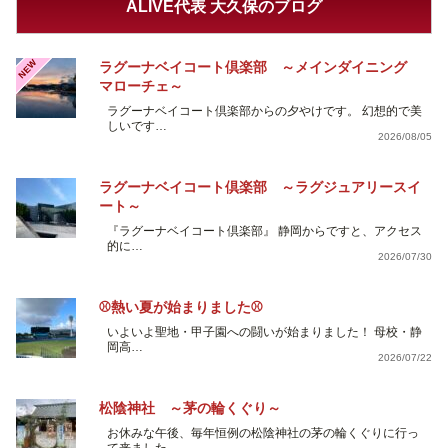
ALIVE代表 大久保のブログ
NEW
ラグーナベイコート倶楽部 ～メインダイニング
マローチェ～
ラグーナベイコート倶楽部からの夕やけです。 幻想的で美
しいです…
2026/08/05
ラグーナベイコート倶楽部 ～ラグジュアリースイ
ート～
『ラグーナベイコート倶楽部』 静岡からですと、アクセス
的に…
2026/07/30
⚾熱い夏が始まりました⚾
いよいよ聖地・甲子園への闘いが始まりました！ 母校・静
岡高…
2026/07/22
松陰神社 ～茅の輪くぐり～
お休みな午後、毎年恒例の松陰神社の茅の輪くぐりに行っ
て来ました。…