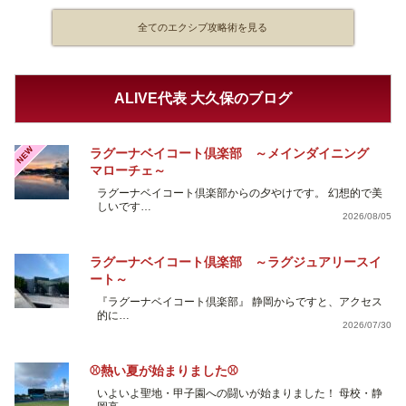
全てのエクシブ攻略術を見る
ALIVE代表 大久保のブログ
NEW
ラグーナベイコート倶楽部 ～メインダイニング
マローチェ～
ラグーナベイコート倶楽部からの夕やけです。 幻想的で美
しいです…
2026/08/05
ラグーナベイコート倶楽部 ～ラグジュアリースイ
ート～
『ラグーナベイコート倶楽部』 静岡からですと、アクセス
的に…
2026/07/30
⚾熱い夏が始まりました⚾
いよいよ聖地・甲子園への闘いが始まりました！ 母校・静