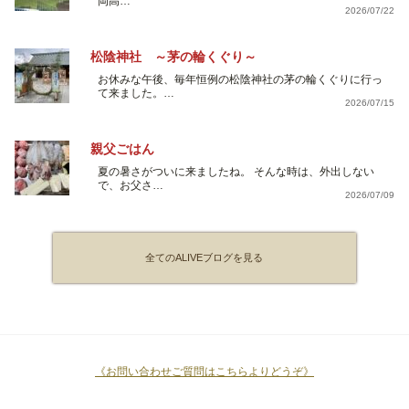
岡高…
2026/07/22
松陰神社 ～茅の輪くぐり～
お休みな午後、毎年恒例の松陰神社の茅の輪くぐりに行っ
て来ました。…
2026/07/15
親父ごはん
夏の暑さがついに来ましたね。 そんな時は、外出しない
で、お父さ…
2026/07/09
全てのALIVEブログを見る
《お問い合わせご質問はこちらよりどうぞ》