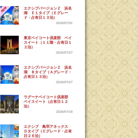
NEW
エクシブバージョンＺ 浜名
湖 Ｅ１タイプ（Ｅグレー
ド・占有日１３泊）
2026/07/31
東京ベイコート倶楽部 ベイ
スイート（１１階・占有日１
２泊）
2026/07/27
エクシブバージョンＺ 浜名
湖 Ｂタイプ（Ａグレード・
占有日１３泊）
2026/07/27
ラグーナベイコート倶楽部
ベイスイート（占有日１２
泊）
2026/07/16
エクシブ 鳥羽アネックス
Ｄタイプ（Ｃグレード・占有
日２６泊）