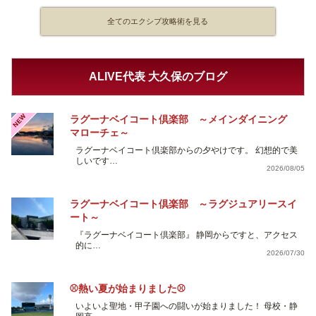
全てのエクシブ攻略術を見る
ALIVE代表 大久保のブログ
NEW
ラグーナベイコート倶楽部 ～メインダイニング
マローチェ～
ラグーナベイコート倶楽部からの夕やけです。 幻想的で美
しいです…
2026/08/05
ラグーナベイコート倶楽部 ～ラグジュアリースイ
ート～
『ラグーナベイコート倶楽部』 静岡からですと、アクセス
的に…
2026/07/30
⚾熱い夏が始まりました⚾
いよいよ聖地・甲子園への闘いが始まりました！ 母校・静