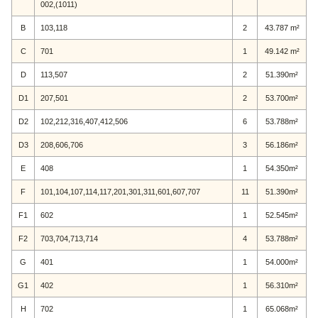
002,(1011)
B
103,118
2
43.787 m²
C
701
1
49.142 m²
D
113,507
2
51.390m²
D1
207,501
2
53.700m²
D2
102,212,316,407,412,506
6
53.788m²
D3
208,606,706
3
56.186m²
E
408
1
54.350m²
F
101,104,107,114,117,201,301,311,601,607,707
11
51.390m²
F1
602
1
52.545m²
F2
703,704,713,714
4
53.788m²
G
401
1
54.000m²
G1
402
1
56.310m²
H
702
1
65.068m²