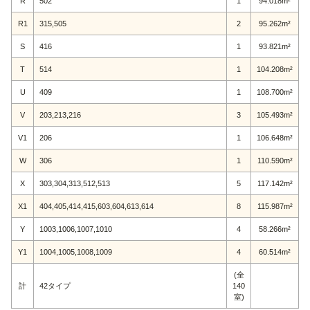
R
502
1
94.018m²
R1
315,505
2
95.262m²
S
416
1
93.821m²
T
514
1
104.208m²
U
409
1
108.700m²
V
203,213,216
3
105.493m²
V1
206
1
106.648m²
W
306
1
110.590m²
X
303,304,313,512,513
5
117.142m²
X1
404,405,414,415,603,604,613,614
8
115.987m²
Y
1003,1006,1007,1010
4
58.266m²
Y1
1004,1005,1008,1009
4
60.514m²
(全
計
42タイプ
140
室)