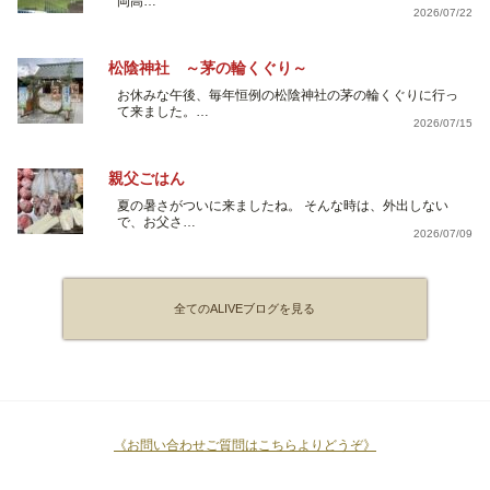
岡高…
2026/07/22
松陰神社 ～茅の輪くぐり～
お休みな午後、毎年恒例の松陰神社の茅の輪くぐりに行っ
て来ました。…
2026/07/15
親父ごはん
夏の暑さがついに来ましたね。 そんな時は、外出しない
で、お父さ…
2026/07/09
全てのALIVEブログを見る
《お問い合わせご質問はこちらよりどうぞ》