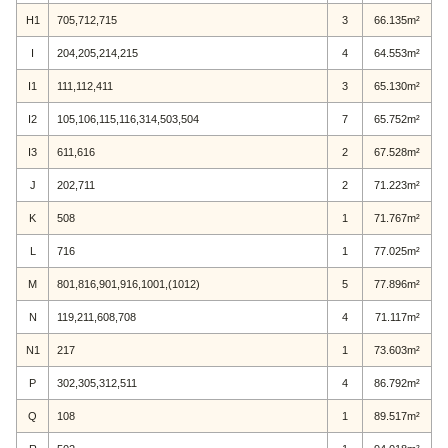
H1
705,712,715
3
66.135m²
I
204,205,214,215
4
64.553m²
I1
111,112,411
3
65.130m²
I2
105,106,115,116,314,503,504
7
65.752m²
I3
611,616
2
67.528m²
J
202,711
2
71.223m²
K
508
1
71.767m²
L
716
1
77.025m²
M
801,816,901,916,1001,(1012)
5
77.896m²
N
119,211,608,708
4
71.117m²
N1
217
1
73.603m²
P
302,305,312,511
4
86.792m²
Q
108
1
89.517m²