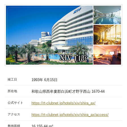
竣工日
1993年 6月15日
所在地
和歌山県西牟婁郡白浜町才野字西山 1670-44
公式サイト
https://rt-clubnet.jp/hotels/xiv/shira_ax/
アクセス
https://rt-clubnet.jp/hotels/xiv/shira_ax/access/
敷地面積
16,155.44 m²