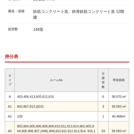
構造・規模
鉄筋コンクリート造、鉄骨鉄筋コンクリート造 12階
建
総室数
144室
持分表
分
タ
譲
イ
ルームNo
専有面積
室
プ
数
A
403,406,413,605,612,615
6
38.070 m²
A1
802,807,812,(815)
3
39.593 m²
A2
109
1
40.468m²
803,804,805,806,808,809,810,811,813,814,902,903,9
A3
04,905,906,907,(908),909,910,911,912,913,914, 915,1
24
39.593 m²