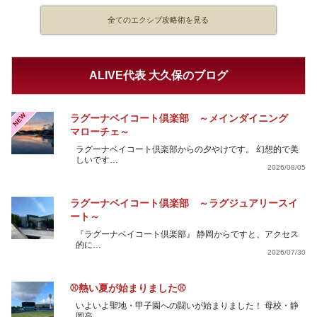
全てのエクシブ攻略術を見る
ALIVE代表 大久保のブログ
NEW
ラグーナベイコート倶楽部 ～メインダイニング
マローチェ～
ラグーナベイコート倶楽部からの夕やけです。 幻想的で美
しいです…
2026/08/05
ラグーナベイコート倶楽部 ～ラグジュアリースイ
ート～
『ラグーナベイコート倶楽部』 静岡からですと、アクセス
的に…
2026/07/30
⚾熱い夏が始まりました⚾
いよいよ聖地・甲子園への闘いが始まりました！ 母校・静
岡高…