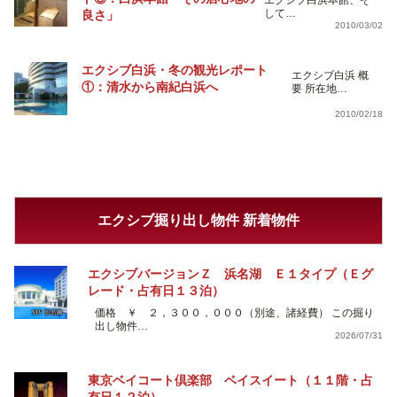
エクシブ白浜本館、そ
して…
良さ」
2010/03/02
エクシブ白浜・冬の観光レポート
エクシブ白浜 概
①：清水から南紀白浜へ
要 所在地…
2010/02/18
エクシブ掘り出し物件 新着物件
エクシブバージョンＺ 浜名湖 Ｅ１タイプ（Ｅグ
レード・占有日１３泊）
価格 ￥ ２，３００，０００（別途、諸経費） この掘り
出し物件…
2026/07/31
東京ベイコート倶楽部 ベイスイート（１１階・占