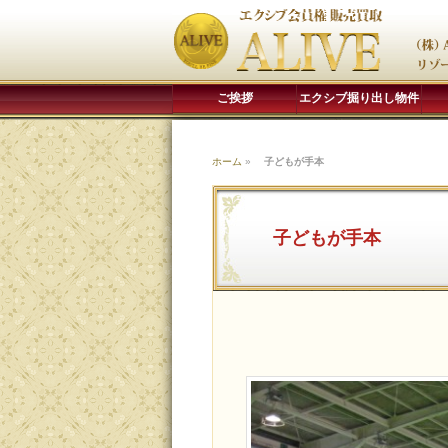
ご挨拶
エクシブ掘り出し物件
ホーム
»
子どもが手本
子どもが手本