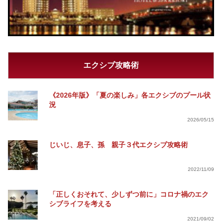
エクシブ攻略術
《2026年版》「夏の楽しみ」各エクシブのプール状
況
2026/05/15
じいじ、息子、孫 親子３代エクシブ攻略術
2022/11/09
「正しくおそれて、少しずつ前に」コロナ禍のエク
シブライフを考える
2021/09/02