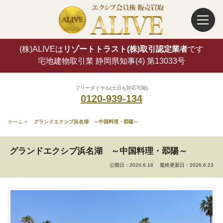
(株)ALIVEは
リゾートトラスト(株)取引認定業者
です
宅地建物取引業 静岡県知事(4) 第13033号
フリーダイヤル(土日も対応可能)
0120-939-134
ホーム
»
グランドエクシブ浜名湖 ～中国料理・翆陽～
グランドエクシブ浜名湖 ～中国料理・翆陽～
公開日：2026.6.18
最終更新日：2026.6.23