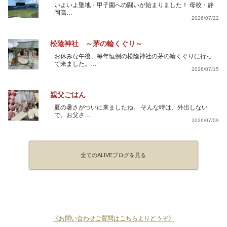
いよいよ聖地・甲子園への闘いが始まりました！ 母校・静
岡高…
2026/07/22
松陰神社 ～茅の輪くぐり～
お休みな午後、毎年恒例の松陰神社の茅の輪くぐりに行っ
て来ました。…
2026/07/15
親父ごはん
夏の暑さがついに来ましたね。 そんな時は、外出しない
で、お父さ…
2026/07/09
全てのALIVEブログを見る
《お問い合わせご質問はこちらよりどうぞ》