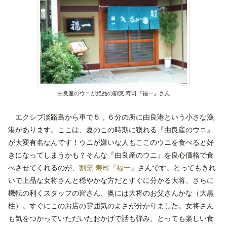
由良産のウニが絶品の割烹 寿司『福一』さん
エクシブ淡路島から車で５，６分の所に由良港という小さな漁
港があります。ここは、夏のこの時期に獲れる『由良産のウニ』
が大変有名なんです！ウニが嫌いな人もここのウニを食べると好
きになってしまうかも？そんな『由良産のウニ』を良心価格で食
べさせてくれるのが、
割烹 寿司『福一』
さんです。とってもきれ
いで上品な女将さんと穏やかな方だとすぐに分かる大将、さらに
機転の利くスタッフの皆さん、奥には大将のお父さんかな（大黒
柱）。すぐにこのお店の雰囲気のよさが分かりました。女将さん
も気をつかっていただいたおかげで話も弾み、とっても楽しい食