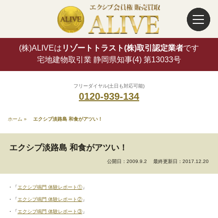
(株)ALIVEは
リゾートトラスト(株)取引認定業者
です
宅地建物取引業 静岡県知事(4) 第13033号
フリーダイヤル(土日も対応可能)
0120-939-134
ホーム
»
エクシブ淡路島 和食がアツい！
エクシブ淡路島 和食がアツい！
公開日：2009.9.2
最終更新日：2017.12.20
・「
エクシブ鳴門 体験レポート①
」
・「
エクシブ鳴門 体験レポート②
」
・「
エクシブ鳴門 体験レポート③
」