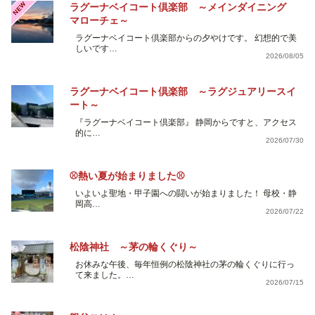
NEW
ラグーナベイコート倶楽部 ～メインダイニング
マローチェ～
ラグーナベイコート倶楽部からの夕やけです。 幻想的で美
しいです…
2026/08/05
ラグーナベイコート倶楽部 ～ラグジュアリースイ
ート～
『ラグーナベイコート倶楽部』 静岡からですと、アクセス
的に…
2026/07/30
⚾熱い夏が始まりました⚾
いよいよ聖地・甲子園への闘いが始まりました！ 母校・静
岡高…
2026/07/22
松陰神社 ～茅の輪くぐり～
お休みな午後、毎年恒例の松陰神社の茅の輪くぐりに行っ
て来ました。…
2026/07/15