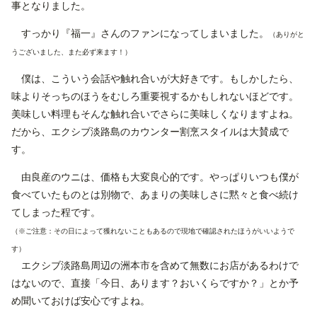
事となりました。
すっかり『福一』さんのファンになってしまいました。
（ありがと
うございました、また必ず来ます！）
僕は、こういう会話や触れ合いが大好きです。もしかしたら、
味よりそっちのほうをむしろ重要視するかもしれないほどです。
美味しい料理もそんな触れ合いでさらに美味しくなりますよね。
だから、エクシブ淡路島のカウンター割烹スタイルは大賛成で
す。
由良産のウニは、価格も大変良心的です。やっぱりいつも僕が
食べていたものとは別物で、あまりの美味しさに黙々と食べ続け
てしまった程です。
（※ご注意：その日によって獲れないこともあるので現地で確認されたほうがいいようで
す）
エクシブ淡路島周辺の洲本市を含めて無数にお店があるわけで
はないので、直接「今日、あります？おいくらですか？」とか予
め聞いておけば安心ですよね。