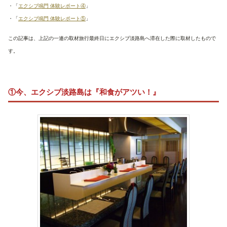
・「
エクシブ鳴門 体験レポート④
」
・「
エクシブ鳴門 体験レポート⑤
」
この記事は、上記の一連の取材旅行最終日にエクシブ淡路島へ滞在した際に取材したもので
す。
①今、エクシブ淡路島は『和食がアツい！』