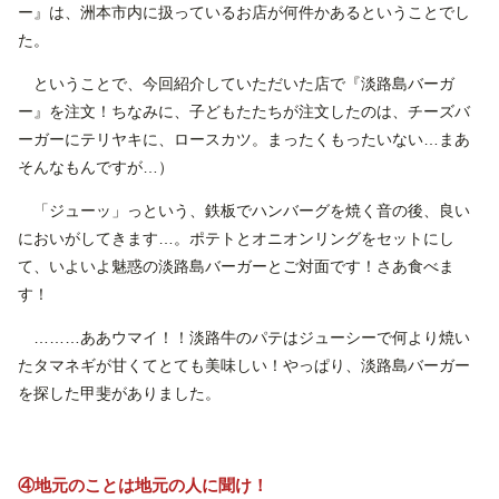
ー』は、洲本市内に扱っているお店が何件かあるということでし
た。
ということで、今回紹介していただいた店で『淡路島バーガ
ー』を注文！ちなみに、子どもたたちが注文したのは、チーズバ
ーガーにテリヤキに、ロースカツ。まったくもったいない…まあ
そんなもんですが…）
「ジューッ」っという、鉄板でハンバーグを焼く音の後、良い
においがしてきます…。ポテトとオニオンリングをセットにし
て、いよいよ魅惑の淡路島バーガーとご対面です！さあ食べま
す！
………ああウマイ！！淡路牛のパテはジューシーで何より焼い
たタマネギが甘くてとても美味しい！やっぱり、淡路島バーガー
を探した甲斐がありました。
④地元のことは地元の人に聞け！