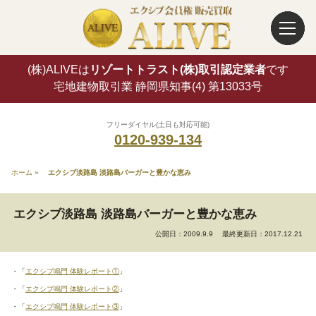
(株)ALIVEは
リゾートトラスト(株)取引認定業者
です
宅地建物取引業 静岡県知事(4) 第13033号
フリーダイヤル(土日も対応可能)
0120-939-134
ホーム
»
エクシブ淡路島 淡路島バーガーと豊かな恵み
エクシブ淡路島 淡路島バーガーと豊かな恵み
公開日：2009.9.9
最終更新日：2017.12.21
・「
エクシブ鳴門 体験レポート①
」
・「
エクシブ鳴門 体験レポート②
」
・「
エクシブ鳴門 体験レポート③
」