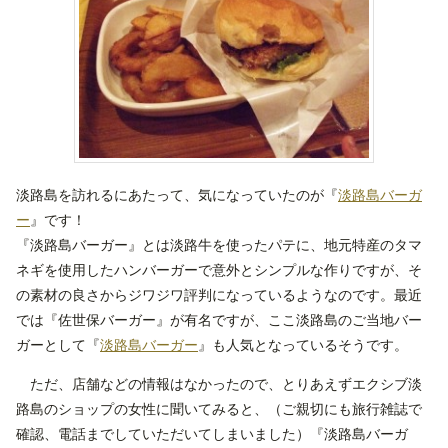
淡路島を訪れるにあたって、気になっていたのが『
淡路島バーガ
ー
』です！
『淡路島バーガー』とは淡路牛を使ったパテに、地元特産のタマ
ネギを使用したハンバーガーで意外とシンプルな作りですが、そ
の素材の良さからジワジワ評判になっているようなのです。最近
では『佐世保バーガー』が有名ですが、ここ淡路島のご当地バー
ガーとして『
淡路島バーガー
』も人気となっているそうです。
ただ、店舗などの情報はなかったので、とりあえずエクシブ淡
路島のショップの女性に聞いてみると、（ご親切にも旅行雑誌で
確認、電話までしていただいてしまいました）『淡路島バーガ