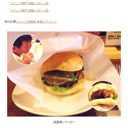
・「
エクシブ鳴門 体験レポート④
」
・「
エクシブ鳴門 体験レポート⑤
」
前の記事
エクシブ淡路島 和食がアツい！
淡路島バーガー