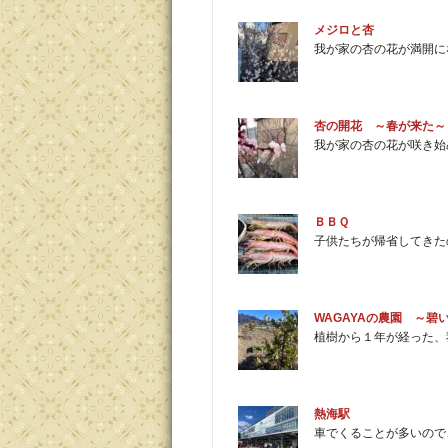
メジロと杏
我が家の杏の花が満開に
杏の開花 ～春が来た～
我が家の杏の花が咲き始
ＢＢＱ
子供たちが帰省してきた
WAGAYAの農園 ～碧
植樹から１年が経った、
熱海駅
車でくることが多いので