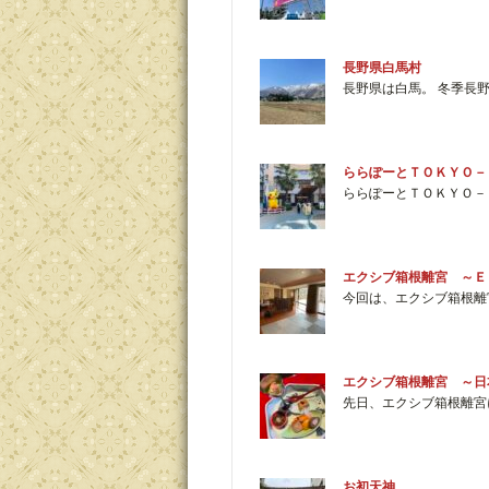
長野県白馬村
長野県は白馬。 冬季長
ららぽーとＴＯＫＹＯ－
ららぽーとＴＯＫＹＯ－
エクシブ箱根離宮 ～Ｅ
今回は、エクシブ箱根離
エクシブ箱根離宮 ～日
先日、エクシブ箱根離宮
お初天神