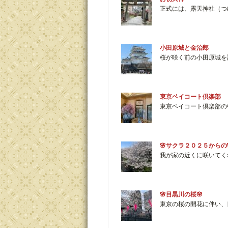
正式には、露天神社（つ
小田原城と金治郎
桜が咲く前の小田原城を
東京ベイコート倶楽部 
東京ベイコート倶楽部の
🌸サクラ２０２５からのW
我が家の近くに咲いてくれ
🌸目黒川の桜🌸
東京の桜の開花に伴い、