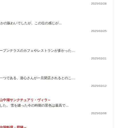
2025/02/28
なかの賑わいでしたが、この位の感じが…
2025/02/25
ープンテラスのカフェやレストランが多かった…
2025/02/21
一つである、遊心さんが一旦閉店されるとのこ…
2025/02/12
山中湖サンクチュアリ・ヴィラ～
した。 雪を纏った今の時期の景色は最高で…
2025/02/06
中国料理・翆陽～