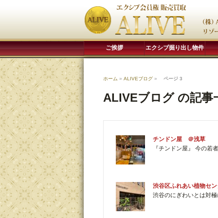
ご挨拶
エクシブ掘り出し物件
ホーム
»
ALIVEブログ
»
ページ 3
ALIVEブログ の記事
チンドン屋 ＠浅草
『チンドン屋』 今の若
渋谷区ふれあい植物セン
渋谷のにぎわいとは対極