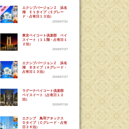
NEW
エクシブバージョンＺ 浜名
湖 Ｅ１タイプ（Ｅグレー
ド・占有日１３泊）
2026/07/31
東京ベイコート倶楽部 ベイ
スイート（１１階・占有日１
２泊）
2026/07/27
エクシブバージョンＺ 浜名
湖 Ｂタイプ（Ａグレード・
占有日１３泊）
2026/07/27
ラグーナベイコート倶楽部
ベイスイート（占有日１２
泊）
2026/07/16
エクシブ 鳥羽アネックス
Ｄタイプ（Ｃグレード・占有
日２６泊）