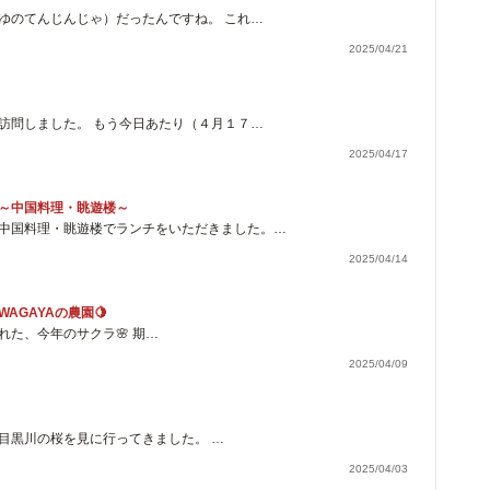
ゆのてんじんじゃ）だったんですね。 これ…
2025/04/21
訪問しました。 もう今日あたり（４月１７…
2025/04/17
～中国料理・眺遊楼～
中国料理・眺遊楼でランチをいただきました。…
2025/04/14
AGAYAの農園🍋
た、今年のサクラ🌸 期…
2025/04/09
目黒川の桜を見に行ってきました。 …
2025/04/03