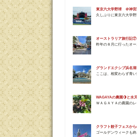
東京六大学野球 ＠神宮
久しぶりに東京六大学野
オーストラリア旅行記⑦
昨年の８月に行ったオー
グランドエクシブ浜名湖
ここは、相変わらず青い
WAGAYAの農園🍋と水
ＷＡＧＡＹＡの農園のレ
クラフト餃子フェスから
ゴールデンウィークも終