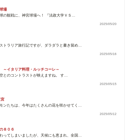
球場
球の観戦に、神宮球場へ！ 『法政大学ＶＳ…
2025/05/20
ストラリア旅行記ですが、ダラダラと書き留め…
2025/05/16
 ～イタリア料理・ルッチコーレ～
空とのコントラストが映えますね。 す…
2025/05/15
天宮
モンたちは、今年はたくさんの花を咲かせてく…
2025/05/12
の８０６
わってしまいましたが、天候にも恵まれ、全国…