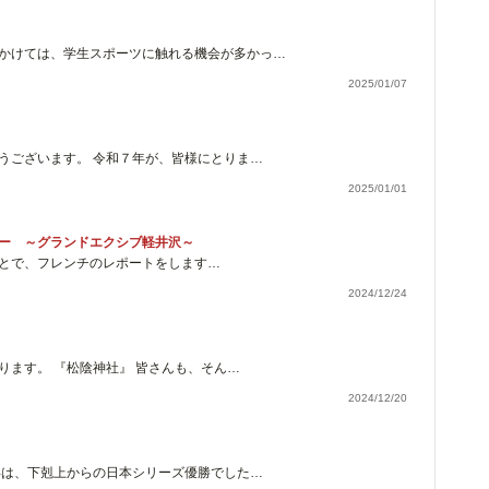
かけては、学生スポーツに触れる機会が多かっ…
2025/01/07
うございます。 令和７年が、皆様にとりま…
2025/01/01
ー ～グランドエクシブ軽井沢～
とで、フレンチのレポートをします…
2024/12/24
ります。 『松陰神社』 皆さんも、そん…
2024/12/20
年は、下剋上からの日本シリーズ優勝でした…