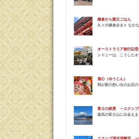
鎌倉から親父ごはん
久々の鎌倉歩き♬ なか
オーストラリア旅行記⑥
シドニーは、こうしたオ
遊心（ゆうじん）
我が家の想い出のお店の
富士の絶景 ～エクシブ
最高の富士山に出会えま
エクシブ湯河原離宮 ～